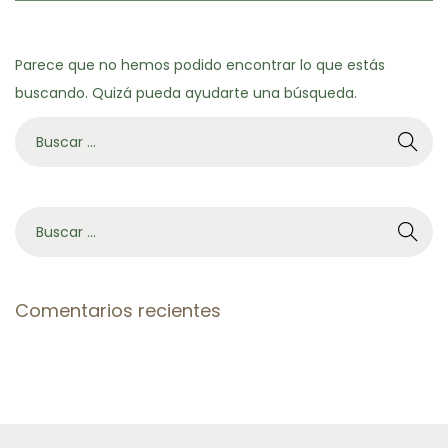
c
d
i
o
Parece que no hemos podido encontrar lo que estás
ó
buscando. Quizá pueda ayudarte una búsqueda.
n
B
ú
s
q
B
u
ú
e
s
d
q
Comentarios recientes
a
u
p
e
a
d
r
a
a
p